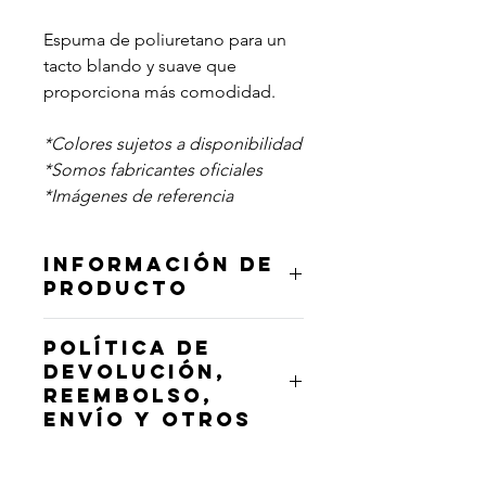
Espuma de poliuretano para un
tacto blando y suave que
proporciona más comodidad.
*Colores sujetos a disponibilidad
*Somos fabricantes oficiales
*Imágenes de referencia
INFORMACIÓN DE
PRODUCTO
• Talla: Única
POLÍTICA DE
• Sujeción:
DEVOLUCIÓN,
Banda elástica
REEMBOLSO,
• Material:
ENVÍO Y OTROS
Espuma de poliuretano
• Dimensiones:
Para conocer toda la información
20,7x10cm aproximadamente
relacionada a las políticas de: